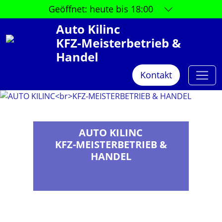
Geöffnet:
heute bis 18:00
Auto Kilinc
KFZ-Meisterbetrieb &
Handel
Kontakt
AUTO KILINC
KFZ-MEISTERBETRIEB &
HANDEL