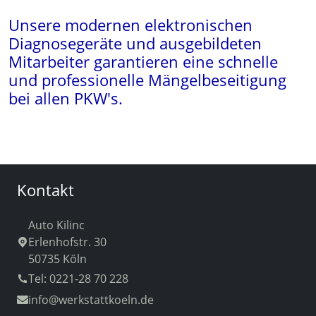
Unsere modernen elektronischen
Diagnosegeräte und ausgebildeten
Mitarbeiter garantieren eine schnelle
und professionelle Mängelbeseitigung
bei allen PKW's.
Kontakt
Auto Kilinc
Erlenhofstr. 30
50735 Köln
Tel: 0221-28 70 228
info
@werkstattkoeln.de