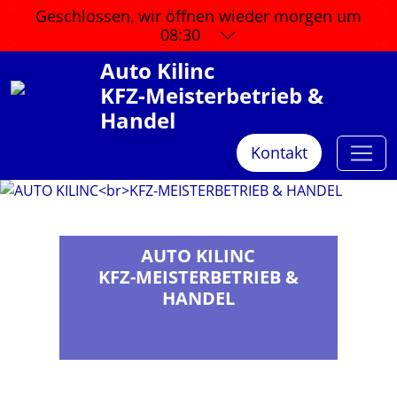
Geschlossen, wir öffnen wieder
morgen um
08:30
Auto Kilinc
KFZ-Meisterbetrieb &
Handel
Kontakt
AUTO KILINC
KFZ-MEISTERBETRIEB &
HANDEL