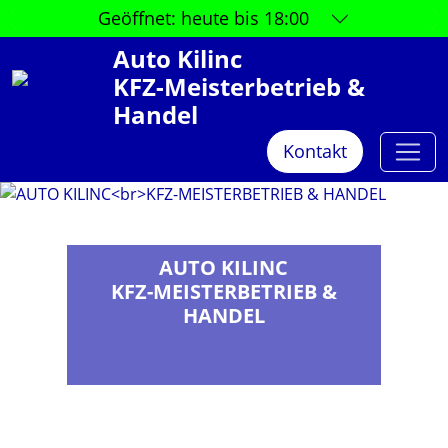
Geöffnet:
heute bis 18:00
Auto Kilinc
KFZ-Meisterbetrieb &
Handel
Kontakt
AUTO KILINC
KFZ-MEISTERBETRIEB &
HANDEL